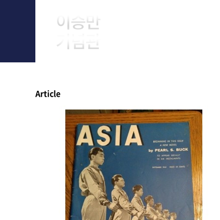
About Him
Article