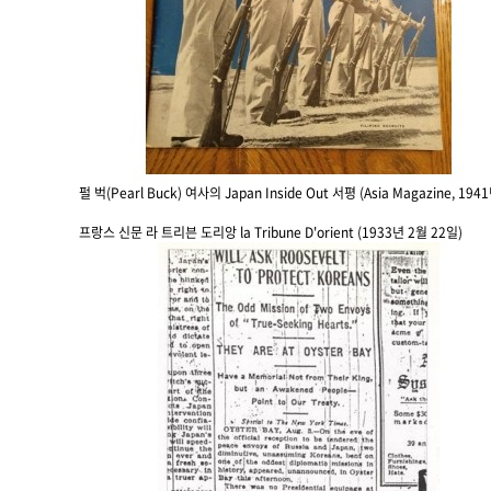
펄 벅(Pearl Buck) 여사의 Japan Inside Out 서평 (Asia Magazine, 194
프랑스 신문 라 트리븐 도리앙 la Tribune D'orient (1933년 2월 22일)