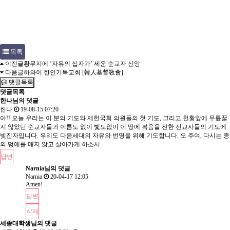
목록
이전글
황무지에 ‘자유의 십자가’ 세운 순교자 신앙
다음글
하와이 한인기독교회 [韓人基督敎會]
댓글목록
댓글목록
한나님의 댓글
한나
19-08-15 07:20
아!! 오늘 우리는 이 분의 기도와 제헌국회 의원들의 첫 기도, 그리고 천황앞에 무릎꿇
지 않았던 순교자들과 이름도 없이 빛도없이 이 땅에 복음을 전한 선교사들의 기도에
빚진자입니다. 우리도 다음세대의 자유와 번영을 위해 기도합니다. 오 주여, 다시는 종
의 멍에를 매지 않고 살아가게 하소서
답변
Narnia님의
댓글
Narnia
20-04-17 12:05
Amen!
답변
삭제
세종대학생님의 댓글