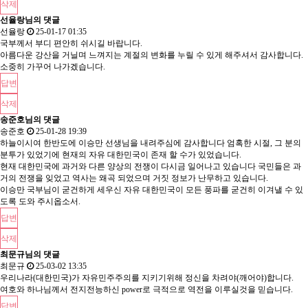
삭제
선율랑님의 댓글
선율랑
25-01-17 01:35
국부께서 부디 편안히 쉬시길 바랍니다.
아름다운 강산을 거닐며 느껴지는 계절의 변화를 누릴 수 있게 해주셔서 감사합니다.
소중히 가꾸어 나가겠습니다.
답변
삭제
송준호님의 댓글
송준호
25-01-28 19:39
하늘이시여 한반도에 이승만 선생님을 내려주심에 감사합니다 엄혹한 시절, 그 분의
분투가 있었기에 현재의 자유 대한민국이 존재 할 수가 있었습니다.
현재 대한민국에 과거와 다른 양상의 전쟁이 다시금 일어나고 있습니다 국민들은 과
거의 전쟁을 잊었고 역사는 왜곡 되었으며 거짓 정보가 난무하고 있습니다.
이승만 국부님이 굳건하게 세우신 자유 대한민국이 모든 풍파를 굳건히 이겨낼 수 있
도록 도와 주시옵소서.
답변
삭제
최문규님의 댓글
최문규
25-03-02 13:35
우리나라(대한민국)가 자유민주주의를 지키기위해 정신을 차려야(깨어야)합니다.
여호와 하나님께서 전지전능하신 power로 극적으로 역전을 이루실것을 믿습니다.
답변