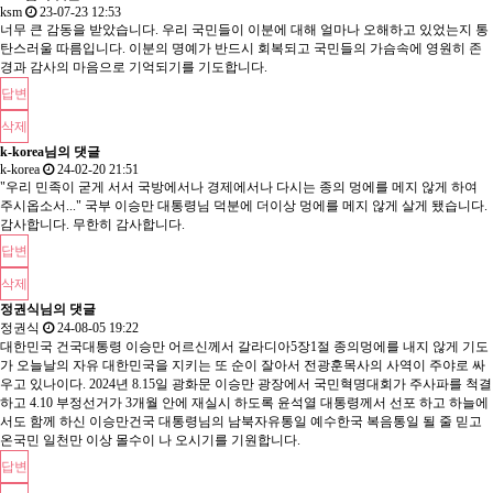
ksm
23-07-23 12:53
너무 큰 감동을 받았습니다. 우리 국민들이 이분에 대해 얼마나 오해하고 있었는지 통
탄스러울 따름입니다. 이분의 명예가 반드시 회복되고 국민들의 가슴속에 영원히 존
경과 감사의 마음으로 기억되기를 기도합니다.
답변
삭제
k-korea님의 댓글
k-korea
24-02-20 21:51
"우리 민족이 굳게 서서 국방에서나 경제에서나 다시는 종의 멍에를 메지 않게 하여
주시옵소서..." 국부 이승만 대통령님 덕분에 더이상 멍에를 메지 않게 살게 됐습니다.
감사합니다. 무한히 감사합니다.
답변
삭제
정권식님의 댓글
정권식
24-08-05 19:22
대한민국 건국대통령 이승만 어르신께서 갈라디아5장1절 종의멍에를 내지 않게 기도
가 오늘날의 자유 대한민국을 지키는 또 순이 잘아서 전광훈목사의 사역이 주야로 싸
우고 있나이다. 2024년 8.15일 광화문 이승만 광장에서 국민혁명대회가 주사파를 척결
하고 4.10 부정선거가 3개월 안에 재실시 하도록 윤석열 대통령께서 선포 하고 하늘에
서도 함께 하신 이승만건국 대통령님의 남북자유통일 예수한국 복음통일 될 줄 믿고
온국민 일천만 이상 몰수이 나 오시기를 기원합니다.
답변