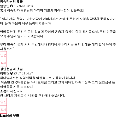
임승만님의 댓글
임승만
21-09-18 05:35
혹시 이승만 대통령님의 마지막 기도의 영어버전이 있을까요?
" 이제 저의 천명이 다하여감에 아버지께서 저에게 주셨던 사명을 감당치 못하겠나이
다. 몸과 마음이 너무 늙어버렸습니다.
바라옵건대, 우리 민족의 앞날에 주님의 은총과 축복이 함께 하시옵소서. 우리 민족을
오직 주님께 맡기고 가겠습니다.
우리 민족이 굳게 서서 국방에서나 경제에서나 다시는 종의 멍에를 메지 않게 하여 주
시옵소서"
답변
삭제
정민현님의 댓글
정민현
23-07-21 06:27
하나님께서는 좌익세력을 역설적으로 이용하게 하셔서
이승만 건국대통령을 다시 보게끔 그리고 그의 위대함과 애국심과 그의 신앙심을 높
이셨음을 지금 보노라니
소름이 끼칩니다...
한 사람의 지혜로 이 나라를 구하게 하셨습니다.
답변
삭제
ksm님의 댓글