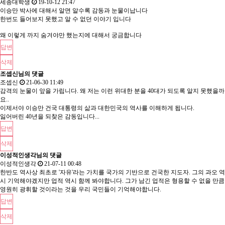
세종대학생
19-10-12 21:47
이승만 박사에 대해서 알면 알수록 감동과 눈물이납니다
한번도 들어보지 못했고 알 수 없던 이야기 입니다
왜 이렇게 까지 숨겨야만 했는지에 대해서 궁금합니다
답변
삭제
조셉신님의 댓글
조셉신
21-06-30 11:49
감격의 눈물이 앞을 가립니다. 왜 저는 이런 위대한 분을 40대가 되도록 알지 못했을까
요..
이제서야 이승만 건국 대통령의 삶과 대한민국의 역사를 이해하게 됩니다.
잃어버린 40년을 되찾은 감동입니다...
답변
삭제
이성적인생각님의 댓글
이성적인생각
21-07-11 00:48
한반도 역사상 최초로 '자유'라는 가치를 국가의 기반으로 건국한 지도자. 그의 과오 역
시 기억해야겠지만 업적 역시 함께 봐야합니다. 그가 남긴 업적은 형용할 수 없을 만큼
영원히 광휘할 것이라는 것을 우리 국민들이 기억해야합니다.
답변
삭제