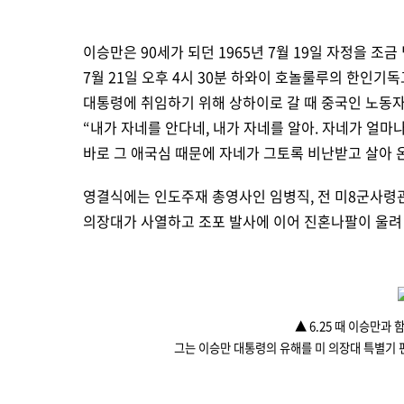
이승만은 90세가 되던 1965년 7월 19일 자정을 조
7월 21일 오후 4시 30분 하와이 호놀룰루의 한인
대통령에 취임하기 위해 상하이로 갈 때 중국인 노동
“
내가 자네를 안다네, 내가 자네를 알아. 자네가 얼마
바로 그 애국심 때문에 자네가 그토록 비난받고 살아 온
영결식에는 인도주재 총영사인 임병직, 전 미8군사령관 
의장대가 사열하고 조포 발사에 이어 진혼나팔이 울려
▲
6.
25
때 이승만과 
그는 이승만 대통령의 유해를 미 의장대 특별기 편