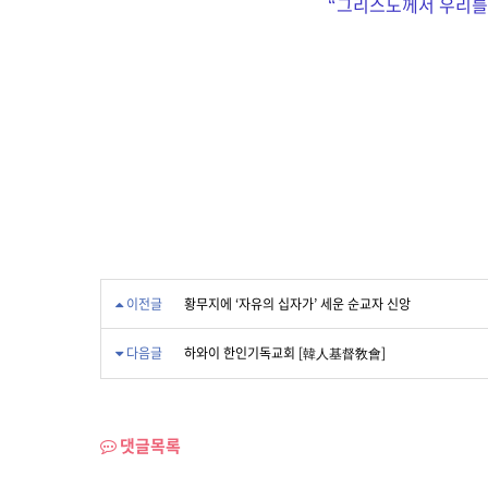
“
그리스도께서 우리를 
이전글
황무지에 ‘자유의 십자가’ 세운 순교자 신앙
다음글
하와이 한인기독교회 [韓人基督敎會]
댓글목록