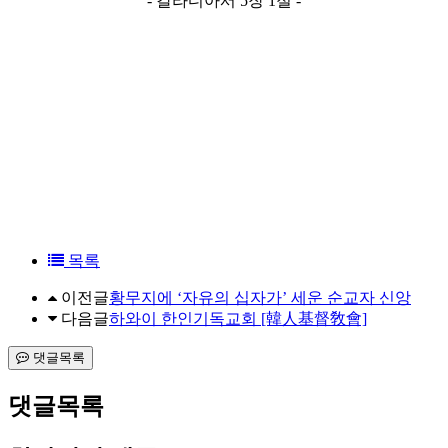
- 갈라디아서 5장 1절 -
목록
이전글
황무지에 ‘자유의 십자가’ 세운 순교자 신앙
다음글
하와이 한인기독교회 [韓人基督敎會]
댓글목록
댓글목록