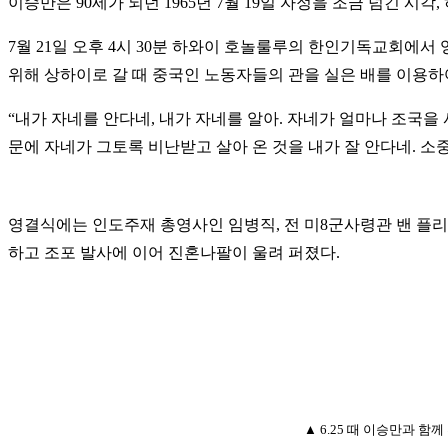
이승만은 90세가 되던 1965년 7월 19일 자정을 조금 넘긴 시
7월 21일 오후 4시 30분 하와이 호놀룰루의 한인기독교회에
위해 상하이로 갈 때 중국인 노동자들의 관을 실은 배를 이용
“
내가 자네를 안다네, 내가 자네를 알아. 자네가 얼마나 조국을 
문에 자네가 그토록 비난받고 살아 온 것을 내가 잘 안다네. 소중
영결식에는 인도주재 총영사인 임병직, 전 미8군사령관 밴 플리트
하고 조포 발사에 이어 진혼나팔이 울려 퍼졌다.
▲
6.
25
때 이승만과 함께