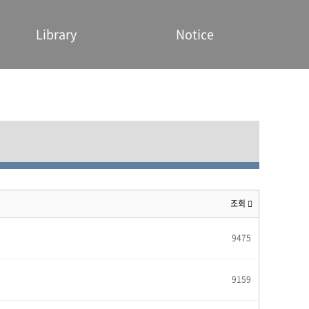
Library
Notice
조회
9475
9159