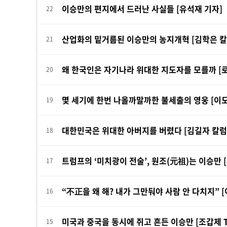
이승만의 편지에서 드러난 사실들 [유석재 기자]
22
산업화의 밑거름된 이승만의 농지개혁 [김학은 칼
21
왜 한국인은 자기나라 위대한 지도자를 모를까 [
20
몇 세기에 한번 나올까말까한 불세출의 영웅 [이도
19
대한민국은 위대한 아버지를 버렸다 [김길자 칼럼
18
트럼프의 ‘미치광이 전술’, 원조(元祖)는 이승만 [
17
“不正을 왜 해? 내가 그만둬야 사람 안 다치지” 
16
미국과 중국을 동시에 쥐고 흔든 이승만 [조갑제 T
15