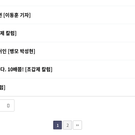
 [이동훈 기자]
제 칼럼]
인 [뱅모 박성현]
 10배쯤! [조갑제 칼럼]
럼]
2
1