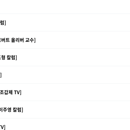
럼]
로버트 올리버 교수]
형 칼럼]
]
조갑제 TV]
[이주영 칼럼]
V]