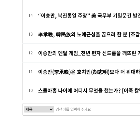
“이승만, 북진통일 주장” 美 국무부 기밀문건 발견
14
李承晩, 韓民族의 노예근성을 끊으려 한 분 [조갑
13
이승만의 멘탈 게임_천년 편자 신드롬을 깨뜨린 거
12
이승만(李承晩)은 호치민(胡志明)보다 더 위대하다.
11
스물아홉 나이에 어디서 무엇을 했는가? [이죽 칼
10
맨끝