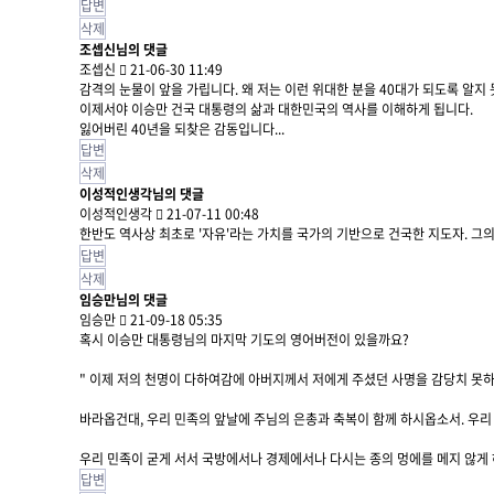
답변
삭제
조셉신님의 댓글
조셉신
21-06-30 11:49
감격의 눈물이 앞을 가립니다. 왜 저는 이런 위대한 분을 40대가 되도록 알지 
이제서야 이승만 건국 대통령의 삶과 대한민국의 역사를 이해하게 됩니다.
잃어버린 40년을 되찾은 감동입니다...
답변
삭제
이성적인생각님의 댓글
이성적인생각
21-07-11 00:48
한반도 역사상 최초로 '자유'라는 가치를 국가의 기반으로 건국한 지도자. 그
답변
삭제
임승만님의 댓글
임승만
21-09-18 05:35
혹시 이승만 대통령님의 마지막 기도의 영어버전이 있을까요?
" 이제 저의 천명이 다하여감에 아버지께서 저에게 주셨던 사명을 감당치 못
바라옵건대, 우리 민족의 앞날에 주님의 은총과 축복이 함께 하시옵소서. 우리
우리 민족이 굳게 서서 국방에서나 경제에서나 다시는 종의 멍에를 메지 않게
답변