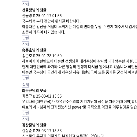
삭제
선율랑님의 댓글
선율랑
25-01-17 01:35
국부께서 부디 편안히 쉬시길 바랍니다.
아름다운 강산을 거닐며 느껴지는 계절의 변화를 누릴 수 있게 해주셔서 감사
소중히 가꾸어 나가겠습니다.
답변
삭제
송준호님의 댓글
송준호
25-01-28 19:39
하늘이시여 한반도에 이승만 선생님을 내려주심에 감사합니다 엄혹한 시절, 그
현재 대한민국에 과거와 다른 양상의 전쟁이 다시금 일어나고 있습니다 국민들
이승만 국부님이 굳건하게 세우신 자유 대한민국이 모든 풍파를 굳건히 이겨낼
답변
삭제
최문규님의 댓글
최문규
25-03-02 13:35
우리나라(대한민국)가 자유민주주의를 지키기위해 정신을 차려야(깨어야)합니
여호와 하나님께서 전지전능하신 power로 극적으로 역전을 이루실것을 믿습
답변
삭제
김상준님의 댓글
김상준
25-03-17 15:53
스스로의 무지가 이렇게도 부끄럽고 슬픈적이 없습니다.