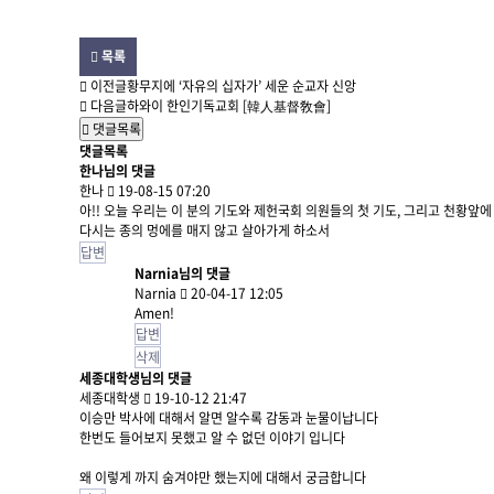
목록
이전글
황무지에 ‘자유의 십자가’ 세운 순교자 신앙
다음글
하와이 한인기독교회 [韓人基督敎會]
댓글목록
댓글목록
한나님의 댓글
한나
19-08-15 07:20
아!! 오늘 우리는 이 분의 기도와 제헌국회 의원들의 첫 기도, 그리고 천황
다시는 종의 멍에를 매지 않고 살아가게 하소서
답변
Narnia님의
댓글
Narnia
20-04-17 12:05
Amen!
답변
삭제
세종대학생님의 댓글
세종대학생
19-10-12 21:47
이승만 박사에 대해서 알면 알수록 감동과 눈물이납니다
한번도 들어보지 못했고 알 수 없던 이야기 입니다
왜 이렇게 까지 숨겨야만 했는지에 대해서 궁금합니다