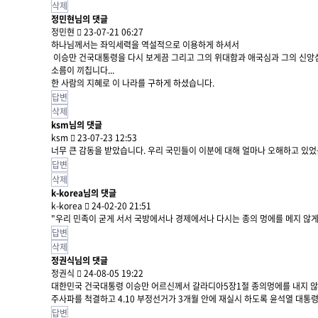
삭제
정민현님의 댓글
정민현
23-07-21 06:27
하나님께서는 좌익세력을 역설적으로 이용하게 하셔서
이승만 건국대통령을 다시 보게끔 그리고 그의 위대함과 애국심과 그의 신앙
소름이 끼칩니다...
한 사람의 지혜로 이 나라를 구하게 하셨습니다.
답변
삭제
ksm님의 댓글
ksm
23-07-23 12:53
너무 큰 감동을 받았습니다. 우리 국민들이 이분에 대해 얼마나 오해하고 있
답변
삭제
k-korea님의 댓글
k-korea
24-02-20 21:51
"우리 민족이 굳게 서서 국방에서나 경제에서나 다시는 종의 멍에를 메지 않게 
답변
삭제
정권식님의 댓글
정권식
24-08-05 19:22
대한민국 건국대통령 이승만 어르신께서 갈라디아5장1절 종의멍에를 내지 않게
주사파를 척결하고 4.10 부정선거가 3개월 안에 재실시 하도록 윤석열 대통
답변