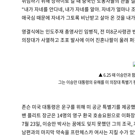
취임하기 위해 상하이로 갈 때 중국인 노동자들의 관을 
“
내가 자네를 안다네, 내가 자네를 알아. 자네가 얼마나 
애국심 때문에 자네가 그토록 비난받고 살아 온 것을 내가 
영결식에는 인도주재 총영사인 임병직, 전 미8군사령관 밴 
의장대가 사열하고 조포 발사에 이어 진혼나팔이 울려 퍼
▲
6.
25
때 이승만과 
그는 이승만 대통령의 유해를 미 의장대 특별기 편
존슨 미국 대통령은 운구를 위해 미 공군 특별기를 제공했
밴 플리트 장군은 14명의 영구 환국 호송요원으로 이화장
7월 23일, 이승만 박사는 꿈에도 잊지 못했던 그의 조국
남편과의 마지막 약속을 프란체스카 여사는 지킬 수가 있