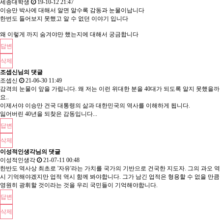
세종대학생
19-10-12 21:47
이승만 박사에 대해서 알면 알수록 감동과 눈물이납니다
한번도 들어보지 못했고 알 수 없던 이야기 입니다
왜 이렇게 까지 숨겨야만 했는지에 대해서 궁금합니다
답변
삭제
조셉신님의 댓글
조셉신
21-06-30 11:49
감격의 눈물이 앞을 가립니다. 왜 저는 이런 위대한 분을 40대가 되도록 알지 못했을까
요..
이제서야 이승만 건국 대통령의 삶과 대한민국의 역사를 이해하게 됩니다.
잃어버린 40년을 되찾은 감동입니다...
답변
삭제
이성적인생각님의 댓글
이성적인생각
21-07-11 00:48
한반도 역사상 최초로 '자유'라는 가치를 국가의 기반으로 건국한 지도자. 그의 과오 역
시 기억해야겠지만 업적 역시 함께 봐야합니다. 그가 남긴 업적은 형용할 수 없을 만큼
영원히 광휘할 것이라는 것을 우리 국민들이 기억해야합니다.
답변
삭제