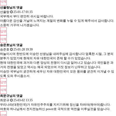
삭제
선율랑님의 댓글
선율랑
25-01-17 01:35
국부께서 부디 편안히 쉬시길 바랍니다.
아름다운 강산을 거닐며 느껴지는 계절의 변화를 누릴 수 있게 해주셔서 감사합니다.
소중히 가꾸어 나가겠습니다.
답변
삭제
송준호님의 댓글
송준호
25-01-28 19:39
하늘이시여 한반도에 이승만 선생님을 내려주심에 감사합니다 엄혹한 시절, 그 분의
분투가 있었기에 현재의 자유 대한민국이 존재 할 수가 있었습니다.
현재 대한민국에 과거와 다른 양상의 전쟁이 다시금 일어나고 있습니다 국민들은 과
거의 전쟁을 잊었고 역사는 왜곡 되었으며 거짓 정보가 난무하고 있습니다.
이승만 국부님이 굳건하게 세우신 자유 대한민국이 모든 풍파를 굳건히 이겨낼 수 있
도록 도와 주시옵소서.
답변
삭제
최문규님의 댓글
최문규
25-03-02 13:35
우리나라(대한민국)가 자유민주주의를 지키기위해 정신을 차려야(깨어야)합니다.
여호와 하나님께서 전지전능하신 power로 극적으로 역전을 이루실것을 믿습니다.
답변