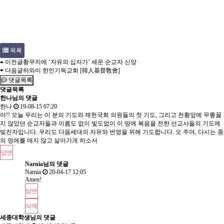
목록
이전글
황무지에 ‘자유의 십자가’ 세운 순교자 신앙
다음글
하와이 한인기독교회 [韓人基督敎會]
댓글목록
댓글목록
한나님의 댓글
한나
19-08-15 07:20
아!! 오늘 우리는 이 분의 기도와 제헌국회 의원들의 첫 기도, 그리고 천황앞에 무릎꿇
지 않았던 순교자들과 이름도 없이 빛도없이 이 땅에 복음을 전한 선교사들의 기도에
빚진자입니다. 우리도 다음세대의 자유와 번영을 위해 기도합니다. 오 주여, 다시는 종
의 멍에를 매지 않고 살아가게 하소서
답변
Narnia님의
댓글
Narnia
20-04-17 12:05
Amen!
답변
삭제
세종대학생님의 댓글