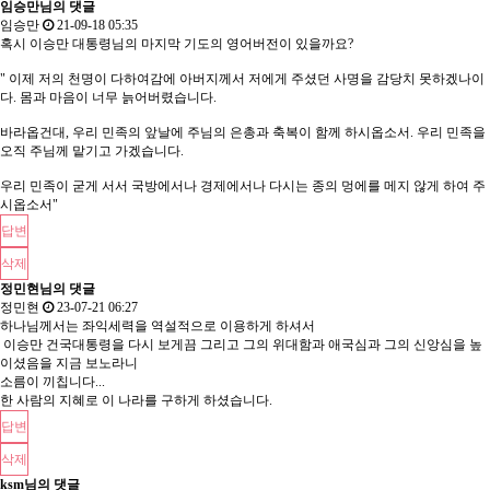
임승만님의 댓글
임승만
21-09-18 05:35
혹시 이승만 대통령님의 마지막 기도의 영어버전이 있을까요?
" 이제 저의 천명이 다하여감에 아버지께서 저에게 주셨던 사명을 감당치 못하겠나이
다. 몸과 마음이 너무 늙어버렸습니다.
바라옵건대, 우리 민족의 앞날에 주님의 은총과 축복이 함께 하시옵소서. 우리 민족을
오직 주님께 맡기고 가겠습니다.
우리 민족이 굳게 서서 국방에서나 경제에서나 다시는 종의 멍에를 메지 않게 하여 주
시옵소서"
답변
삭제
정민현님의 댓글
정민현
23-07-21 06:27
하나님께서는 좌익세력을 역설적으로 이용하게 하셔서
이승만 건국대통령을 다시 보게끔 그리고 그의 위대함과 애국심과 그의 신앙심을 높
이셨음을 지금 보노라니
소름이 끼칩니다...
한 사람의 지혜로 이 나라를 구하게 하셨습니다.
답변
삭제
ksm님의 댓글