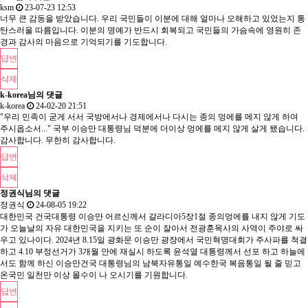
ksm
23-07-23 12:53
너무 큰 감동을 받았습니다. 우리 국민들이 이분에 대해 얼마나 오해하고 있었는지 통
탄스러울 따름입니다. 이분의 명예가 반드시 회복되고 국민들의 가슴속에 영원히 존
경과 감사의 마음으로 기억되기를 기도합니다.
답변
삭제
k-korea님의 댓글
k-korea
24-02-20 21:51
"우리 민족이 굳게 서서 국방에서나 경제에서나 다시는 종의 멍에를 메지 않게 하여
주시옵소서..." 국부 이승만 대통령님 덕분에 더이상 멍에를 메지 않게 살게 됐습니다.
감사합니다. 무한히 감사합니다.
답변
삭제
정권식님의 댓글
정권식
24-08-05 19:22
대한민국 건국대통령 이승만 어르신께서 갈라디아5장1절 종의멍에를 내지 않게 기도
가 오늘날의 자유 대한민국을 지키는 또 순이 잘아서 전광훈목사의 사역이 주야로 싸
우고 있나이다. 2024년 8.15일 광화문 이승만 광장에서 국민혁명대회가 주사파를 척결
하고 4.10 부정선거가 3개월 안에 재실시 하도록 윤석열 대통령께서 선포 하고 하늘에
서도 함께 하신 이승만건국 대통령님의 남북자유통일 예수한국 복음통일 될 줄 믿고
온국민 일천만 이상 몰수이 나 오시기를 기원합니다.
답변