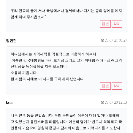
우리 민족이 굳게 서서 국방에서나 경제에서나 다시는 종의 멍에를 메지
않게 하여 주시옵소서"
답변
삭제
23-07-21 06:27
정민현
하나님께서는 좌익세력을 역설적으로 이용하게 하셔서
이승만 건국대통령을 다시 보게끔 그리고 그의 위대함과 애국심과 그의
신앙심을 높이셨음을 지금 보노라니
소름이 끼칩니다...
한 사람의 지혜로 이 나라를 구하게 하셨습니다.
답변
삭제
ksm
23-07-23 12:53
너무 큰 감동을 받았습니다. 우리 국민들이 이분에 대해 얼마나 오해하
고 있었는지 통탄스러울 따름입니다. 이분의 명예가 반드시 회복되고 국
민들의 가슴속에 영원히 존경과 감사의 마음으로 기억되기를 기도합니