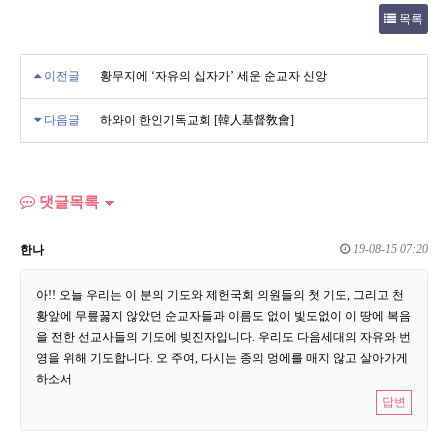
목록
이전글
황무지에 ‘자유의 십자가’ 세운 순교자 신앙
다음글
하와이 한인기독교회 [韓人基督敎會]
댓글목록
19-08-15 07:20
한나
아!! 오늘 우리는 이 분의 기도와 제헌국회 의원들의 첫 기도, 그리고 천
황앞에 무릎꿇지 않았던 순교자들과 이름도 없이 빛도없이 이 땅에 복음
을 전한 선교사들의 기도에 빚진자입니다. 우리도 다음세대의 자유와 번
영을 위해 기도합니다. 오 주여, 다시는 종의 멍에를 매지 않고 살아가게
하소서
답변