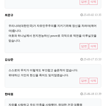
답변
삭제
25-03-02 13:35
최문규
우리나라(대한민국)가 자유민주주의를 지키기위해 정신을 차려야(깨어
야)합니다.
여호와 하나님께서 전지전능하신 power로 극적으로 역전을 이루실것을
믿습니다.
답변
삭제
25-03-17 15:53
김상준
스스로의 무지가 이렇게도 부끄럽고 슬픈적이 없습니다.
위대하신 거인의 헌신을 죽어도 잊지않겠습니다.
답변
삭제
25-06-18 13:39
한태원
자유를 사랑하고 우리 민족을 사랑했던, 위대한 건국 대통령