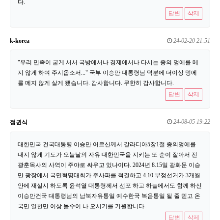
다.
답변
삭제
k-korea
24-02-20 21:51
"우리 민족이 굳게 서서 국방에서나 경제에서나 다시는 종의 멍에를 메
지 않게 하여 주시옵소서..." 국부 이승만 대통령님 덕분에 더이상 멍에
를 메지 않게 살게 됐습니다. 감사합니다. 무한히 감사합니다.
답변
삭제
24-08-05 19:22
정권식
대한민국 건국대통령 이승만 어르신께서 갈라디아5장1절 종의멍에를
내지 않게 기도가 오늘날의 자유 대한민국을 지키는 또 순이 잘아서 전
광훈목사의 사역이 주야로 싸우고 있나이다. 2024년 8.15일 광화문 이승
만 광장에서 국민혁명대회가 주사파를 척결하고 4.10 부정선거가 3개월
안에 재실시 하도록 윤석열 대통령께서 선포 하고 하늘에서도 함께 하신
이승만건국 대통령님의 남북자유통일 예수한국 복음통일 될 줄 믿고 온
국민 일천만 이상 몰수이 나 오시기를 기원합니다.
답변
삭제