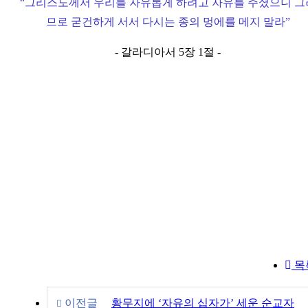
“
그리스도께서 우리를 자유롭게 하려고 자유를 주셨으니 그
므로 굳건하게 서서 다시는 종의 멍에를 메지 말라
”
- 갈라디아서 5장 1절 -
목
이전글
황무지에 ‘자유의 십자가’ 세운 순교자