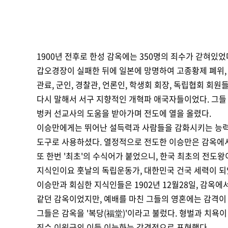
1900년 전후로 한성 감옥에는 350명의 죄수가 갇혀있었
갑오경장이 실패한 뒤에 일본에 망명하여 고종황제 폐위,
관료, 군인, 경찰관, 언론인, 학생회 회장, 독립협회 회원
다시 말해서 서구 지향적인 개혁파 애국자들이었다. 그들
벙커 선교사의 도움을 받아가며 전도에 열을 올렸다.
이승만에게는 뛰어난 설득력과 사람들을 감화시키는 능력이
도구로 사용하셨다. 열정적으로 전도한 이승만은 감옥에서
또 한번 '최초'의 수식어가 붙었으니, 한국 최초의 전도
지식인이요 훗날의 독립운동가, 대한민국 건국 세력이 되
이승만과 회심한 지식인들은 1902년 12월28일, 감옥
같던 감옥이었지만, 예배를 마친 그들의 영혼에는 감격이
그들은 감옥을 '복당(福堂)'이라고 불렀다. 형벌과 치욕이
죄수
이원긍의 이들 이능화는 감격적으로 표현했다.