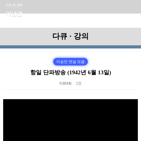
다큐 · 강의
이승만 연설 모음
항일 단파방송 (1942년 6월 13일)
9,884회
2건
본문