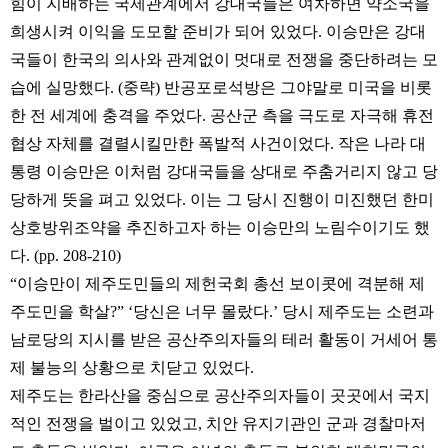
힘이 지배하는 국제관계에서 강대국들은 여차하면 약소국을
희생시켜 이익을 도모할 준비가 되어 있었다. 이승만은 강대
국들이 한국의 의사와 관계없이 멋대로 전쟁을 중단하려는 모
습에 실망했다. (중략) 반공포로석방은 그야말로 미국을 비롯
한 전 세계에 충격을 주었다. 공산군 측을 극도로 자극해 휴전
협상 자체를 결렬시킬만한 폭발적 사건이었다. 작은 나라 대
통령 이승만은 이처럼 강대국들을 상대로 주춤거리지 않고 당
당하게 뜻을 펴고 있었다. 이는 그 당시 진행이 미진했던 한미
상호방위조약을 추진하고자 하는 이승만의 노림수이기도 했
다. (pp. 208-210)
“이승만이 제주도민들의 제헌국회 총선 보이콧에 격분해 제
주도민을 학살?” ‘당신은 너무 몰랐다.’ 당시 제주도는 소련과
남로당의 지시를 받은 공산주의자들의 테러 활동이 거세어 통
제 불능의 상황으로 치닫고 있었다.
제주도는 한라산을 중심으로 공산주의자들이 곳곳에서 국지
적인 전쟁을 벌이고 있었고, 치안 유지기관인 군과 경찰마저