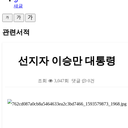
새글
관련서적
선지자 이승만 대통령
조회
3,047회
댓글
0건
본문