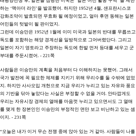
태평양전쟁 후, 일본을 점령한 미국은 ‘일본 어선 활동 구역’ 을 제한
하는 ‘맥아더 라인’을 발표했어. 하지만 1952년 4월, 샌프란시스코
강화조약이 발효되면 무효화 될 예정이었고, 얼마 후면 동해는 일본
어민들의 텃밭이 될 판이었지.
그런데 이승만은 1952년 1월에 이미 미국과 일본의 반대를 무릅쓰고
독도를 포함하는 해양 경계선을 일방적으로 그어버렸단다. 그리고
일본이 자기 영토라고 주장하는 독도에 한발 먼저 등대를 세우고 군
부대를 주둔시켰어. - 221쪽
사람들은 이승만의 계획을 처음부터 다 이해하지는 못했어. 그래서
국가 발전에 꼭 필요한 체제를 지키기 위해 무리수를 둘 수밖에 없었
지. 하지만 사사오입 개헌으로 지금 우리가 누리고 있는 자유와 풍요
의 기반을 닦아 놓았다는 사실은 부정할 수 없을 거야. 안타깝게도
우리는 자유시장 경제의 열매를 마음껏 누리고 있으면서도 그 열매
를 맺게 한 장본인인 이승만의 부정적인 면만 보고 비난하고 있는 셈
이지. - 231쪽
“오늘은 내가 이거 무슨 전쟁 중에 앉아 있는 거 같아. 사람들이 나를