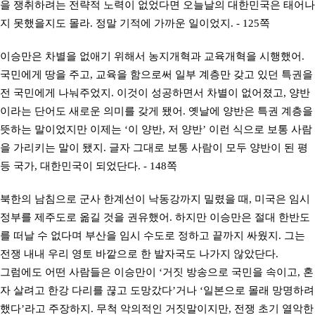
을 쟁취하려는 전략적 노력이 없었다면 오늘날의 대한민국은 태어나
지 못했을지도 몰라. 정말 기적에 가까운 일이었지. - 125쪽
이승만은 차별을 없애기 위해서 농지개혁과 교육개혁을 시행했어.
국민에게 땅을 주고, 교육을 함으로써 일부 계층만 갖고 있던 특권을
전 국민에게 나눠주었지. 이것이 성공하면서 차별이 없어졌고, 양반
이라는 단어도 새로운 의미를 갖게 됐어. 옛날에 양반은 특권 계층을
뜻하는 말이었지만 이제는 ‘이 양반, 저 양반’ 이런 식으로 보통 사람
을 가리키는 말이 됐지. 글자 그대로 보통 사람이 모두 양반이 된 평
등 국가, 대한민국이 되었단다. - 148쪽
북한의 남침으로 군사 한계선이 낙동강까지 밀렸을 때, 미국은 임시
정부를 제주도로 옮길 것을 권유했어. 하지만 이승만은 절대 한반도
를 떠날 수 없다며 부산을 임시 수도로 정하고 끝까지 싸웠지. 그는
전쟁 내내 우리 영토 바깥으로 한 발자국도 나가지 않았단다.
그럼에도 어떤 사람들은 이승만이 ‘거짓 방송으로 국민을 속이고, 혼
자 살려고 한강 다리를 끊고 도망갔다’거나 ‘일본으로 몰래 망명하려
했다’라고 주장하지. 무척 악의적인 거짓말이지만, 전쟁 초기 열악한