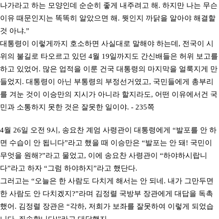
나가라고 하는 모양인데 순순히 좋게 내주려고 해. 하지만 나는 무슨
이유 때문인지는 똑똑히 알았으면 해. 뭣인지 까닭을 알아야 해결할
것 아냐.”
대통령이 이렇게까지 호소하면 사실대로 말해야 하는데, 전국이 시
위의 불길로 타오르고 있던 4월 19일까지도 간신배들은 허위 보고를
하고 있었어. 많은 업적을 이룬 건국 대통령의 마지막을 얼룩지게 만
들었지. 대통령이 아닌 부통령의 부정선거였고, 국민들에게 총부리
를 겨눈 것이 이승만의 지시가 아니라 할지라도, 어떤 이유에서건 국
민과 소통하지 못한 것은 잘못한 일이야. - 235쪽
4월 26일 오전 9시, 송요찬 계엄 사령관이 대통령에게 “발포를 안 하
면 수습이 안 됩니다”라고 했을 때 이승만은 “발포는 안 돼! 국민이
무엇을 원해?”라고 물었고, 이에 송요찬 사령관이 “하야하시랍니
다”라고 하자 “그럼 하야하지”라고 했단다.
그러고는 “오늘은 한 사람도 다치게 해서는 안 되네. 내가 그만두면
한 사람도 안 다치겠지?”라며 김정렬 국방부 장관에게 대답을 독촉
했어. 김정렬 장관은 “각하, 저희가 보좌를 잘못하여 이렇게 되었습