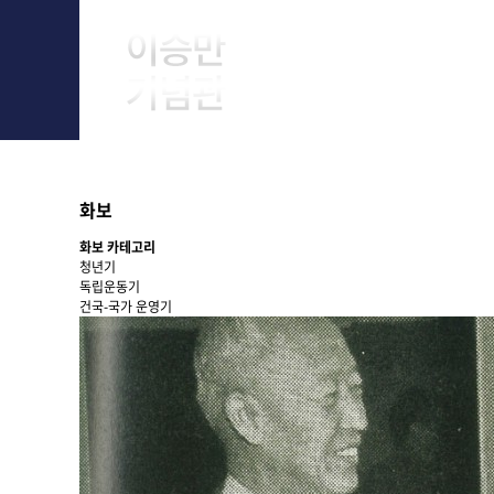
About Him
화보
화보 카테고리
청년기
독립운동기
건국-국가 운영기